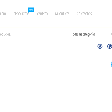
NEW
NICIO
PRODUCTOS
CARRITO
MI CUENTA
CONTACTOS
2-1/2" - BRIDA CON CUELL
(WN) ANSI 150 CEDULA (SC
40 ASTM A105 RF ASME B16