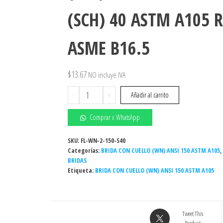
(SCH) 40 ASTM A105 R
ASME B16.5
$
13.67
NO incluye IVA
2"
-
+
Añadir al carrito
-
BRIDA
Comprar x WhatsApp
CON
CUELLO
SKU:
FL-WN-2-150-S40
Categorías:
(WN)
BRIDA CON CUELLO (WN) ANSI 150 ASTM A105
,
BRIDAS
ANSI
Etiqueta:
BRIDA CON CUELLO (WN) ANSI 150 ASTM A105
150
CEDULA
(SCH)
40
Tweet This