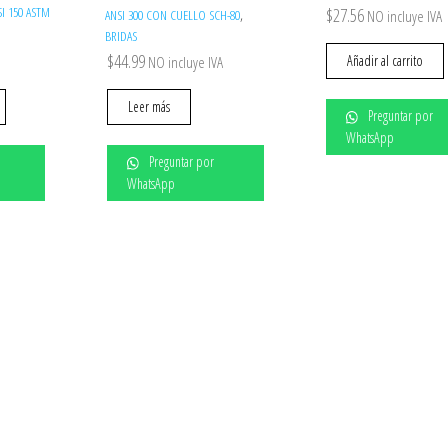
SI 150 ASTM
$
27.56
,
ANSI 300 CON CUELLO SCH-80
NO incluye IVA
BRIDAS
$
44.99
Añadir al carrito
NO incluye IVA
Leer más
Preguntar por
WhatsApp
Preguntar por
WhatsApp