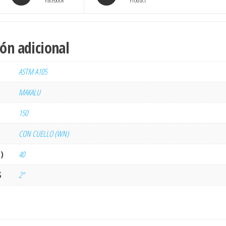
Facebook
Product
ón adicional
ASTM A105
MAKALU
150
CON CUELLO (WN)
)
40
S
2"