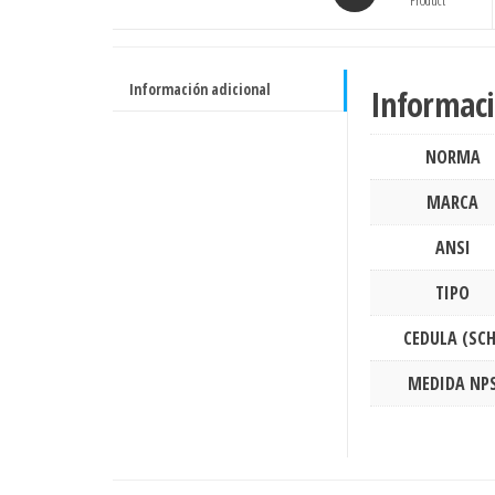
ASTM
Product
A105
RF
ASME
Información adicional
Informaci
B16.5
cantidad
NORMA
MARCA
ANSI
TIPO
CEDULA (SCH
MEDIDA NP