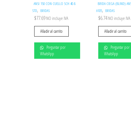
ANSI 150 CON CUELLO SCH 40 &
BRIDA CIEGA (BLIND) AN
,
,
STD
BRIDAS
A105
BRIDAS
$
77.69
$
6.74
NO incluye IVA
NO incluye IVA
Añadir al carrito
Añadir al carrito
Preguntar por
Preguntar por
WhatsApp
WhatsApp