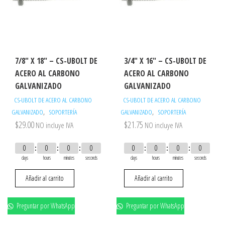
7/8″ X 18″ – CS-UBOLT DE
3/4″ X 16″ – CS-UBOLT DE
ACERO AL CARBONO
ACERO AL CARBONO
GALVANIZADO
GALVANIZADO
CS-UBOLT DE ACERO AL CARBONO
CS-UBOLT DE ACERO AL CARBONO
,
,
GALVANIZADO
SOPORTERÍA
GALVANIZADO
SOPORTERÍA
$
29.00
$
21.75
NO incluye IVA
NO incluye IVA
0
0
0
0
0
0
0
0
days
hours
minutes
seconds
days
hours
minutes
seconds
Añadir al carrito
Añadir al carrito
Preguntar por WhatsApp
Preguntar por WhatsApp