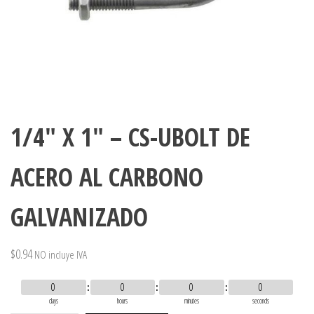
1/4″ X 1″ – CS-UBOLT DE
ACERO AL CARBONO
GALVANIZADO
$
0.94
NO incluye IVA
0
0
0
0
days
hours
minutes
seconds