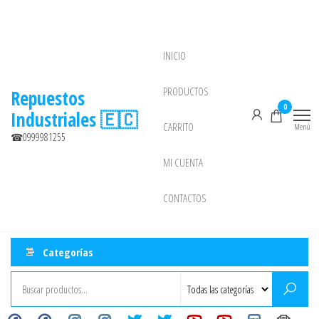
Saltar
al
contenido
INICIO
NEW
PRODUCTOS
Repuestos
0
Industriales 🇪🇨
CARRITO
Menú
☎0999981255
MI CUENTA
CONTACTOS
Categorías