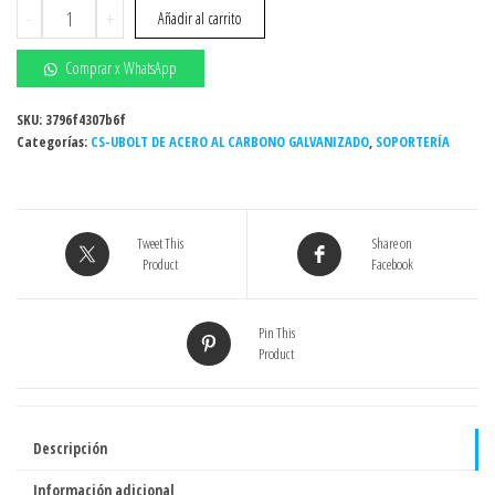
1/4"
-
+
Añadir al carrito
X
1"
Comprar x WhatsApp
-
CS-
SKU:
3796f4307b6f
Categorías:
UBOLT
CS-UBOLT DE ACERO AL CARBONO GALVANIZADO
,
SOPORTERÍA
DE
ACERO
AL
Tweet This
Share on
CARBONO
Product
Facebook
GALVANIZADO
cantidad
Pin This
Product
Descripción
Información adicional