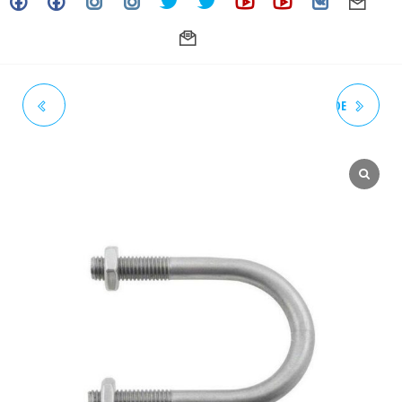
1/4" X 3/4" - CS-UBOLT DE
1/4" X 1 1/4" - CS-UBOLT DE
ACERO AL CARBONO
ACERO AL CARBONO
GALVANIZADO
GALVANIZADO