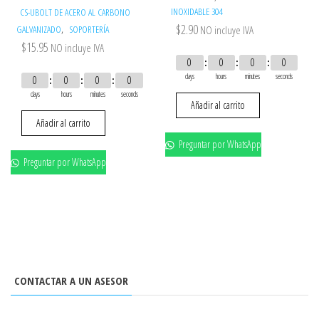
INOXIDABLE 304
CS-UBOLT DE ACERO AL CARBONO
$
2.90
,
GALVANIZADO
SOPORTERÍA
NO incluye IVA
$
15.95
NO incluye IVA
0
0
0
0
days
hours
minutes
seconds
0
0
0
0
days
hours
minutes
seconds
Añadir al carrito
Añadir al carrito
Preguntar por WhatsApp
Preguntar por WhatsApp
CONTACTAR A UN ASESOR