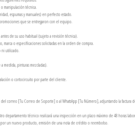
n o manipulación técnica.
ridad, espumas y manuales) en perfecto estado.
 o promociones que se entregaron con el equipo.
antes de su uso habitual (sujeto a revisión técnica).
o, marca o especificaciones solicitadas en la orden de compra.
ni utilizado.
 a medida, pinturas mezcladas).
lación o cortocircuito por parte del cliente.
avés del correo [Tu Correo de Soporte] o al WhatsApp [Tu Número], adjuntando la factura 
tro departamento técnico realizará una inspección en un plazo máximo de 48 horas labor
bio por un nuevo producto, emisión de una nota de crédito o reembolso.