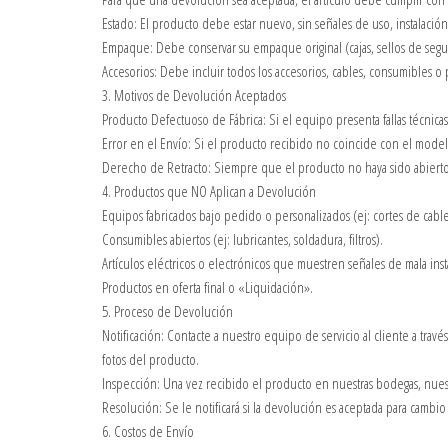
Estado: El producto debe estar nuevo, sin señales de uso, instalació
Empaque: Debe conservar su empaque original (cajas, sellos de segu
Accesorios: Debe incluir todos los accesorios, cables, consumibles
3. Motivos de Devolución Aceptados
Producto Defectuoso de Fábrica: Si el equipo presenta fallas técnicas 
Error en el Envío: Si el producto recibido no coincide con el model
Derecho de Retracto: Siempre que el producto no haya sido abierto 
4. Productos que NO Aplican a Devolución
Equipos fabricados bajo pedido o personalizados (ej: cortes de cable
Consumibles abiertos (ej: lubricantes, soldadura, filtros).
Artículos eléctricos o electrónicos que muestren señales de mala insta
Productos en oferta final o «Liquidación».
5. Proceso de Devolución
Notificación: Contacte a nuestro equipo de servicio al cliente a tr
fotos del producto.
Inspección: Una vez recibido el producto en nuestras bodegas, nues
Resolución: Se le notificará si la devolución es aceptada para cam
6. Costos de Envío