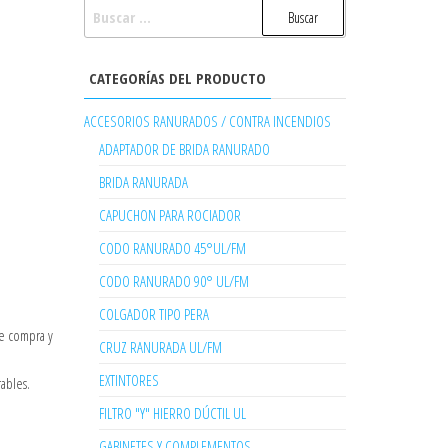
BUSCAR:
CATEGORÍAS DEL PRODUCTO
ACCESORIOS RANURADOS / CONTRA INCENDIOS
ADAPTADOR DE BRIDA RANURADO
BRIDA RANURADA
CAPUCHON PARA ROCIADOR
CODO RANURADO 45°UL/FM
CODO RANURADO 90° UL/FM
COLGADOR TIPO PERA
de compra y
CRUZ RANURADA UL/FM
EXTINTORES
ables.
FILTRO "Y" HIERRO DÚCTIL UL
GABINETES Y COMPLEMENTOS