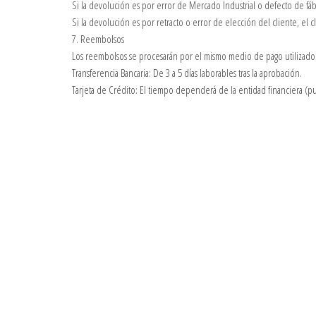
Si la devolución es por error de Mercado Industrial o defecto de fábr
Si la devolución es por retracto o error de elección del cliente, el 
7. Reembolsos
Los reembolsos se procesarán por el mismo medio de pago utilizado
Transferencia Bancaria: De 3 a 5 días laborables tras la aprobación.
Tarjeta de Crédito: El tiempo dependerá de la entidad financiera (pu