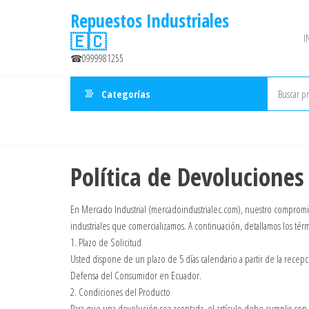
Saltar
Repuestos Industriales
al
🇪🇨
I
contenido
☎0999981255
Categorías
Política de Devolucione
En Mercado Industrial (mercadoindustrialec.com), nuestro compromiso es
industriales que comercializamos. A continuación, detallamos los té
1. Plazo de Solicitud
Usted dispone de un plazo de 5 días calendario a partir de la recep
Defensa del Consumidor en Ecuador.
2. Condiciones del Producto
Para que una devolución sea aceptada, el artículo debe cumplir con l