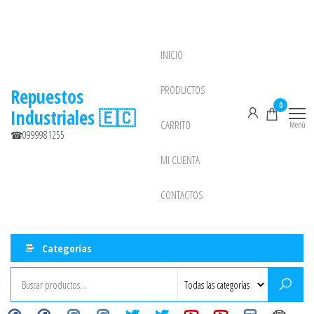
Saltar
al
contenido
INICIO
NEW
PRODUCTOS
Repuestos
0
Industriales 🇪🇨
CARRITO
Menú
☎0999981255
MI CUENTA
CONTACTOS
Categorías