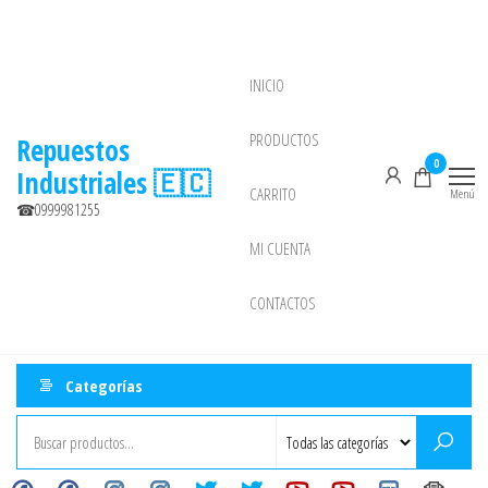
Saltar
al
contenido
INICIO
NEW
PRODUCTOS
Repuestos
0
Industriales 🇪🇨
CARRITO
Menú
☎0999981255
MI CUENTA
CONTACTOS
Categorías