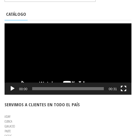
CATÁLOGO
REPRODUCTOR
DE
VÍDEO
00:00
00:31
SERVIMOS A CLIENTES EN TODO EL PAÍS
AZUAY
CUENCA
GUALACEO
PAUTE
SIGSIG