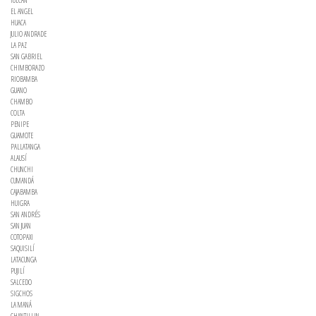
EL ANGEL
HUACA
JULIO ANDRADE
LA PAZ
SAN GABRIEL
CHIMBORAZO
RIOBAMBA
GUANO
CHAMBO
COLTA
PENIPE
GUAMOTE
PALLATANGA
ALAUSÍ
CHUNCHI
CUMANDÁ
CAJABAMBA
HUIGRA
SAN ANDRÉS
SAN JUAN
COTOPAXI
SAQUISILÍ
LATACUNGA
PUJILÍ
SALCEDO
SIGCHOS
LA MANÁ
CHANTILLIN