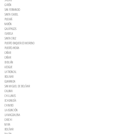
GIRÓN
SAN FERNANDO
SANTA ISABEL
PUCARÁ
NABÓN
GALÁPAGOS
ISABELA
SANTA CRUZ
PUERTO BAQUERIZO MORENO
PUERTO AYORA
CAÑAR
CAÑAR
BIBLIÁN
AZOGUE
LA TRONCAL
BOLIVAR
GUARANDA
SAN MIGUEL DE BOLÍVAR
CALUMA
CHILLANES
ECHEANDÍA
CHIMBO
LA ASUNCIÓN
LA MAGDALENA
CARCHI
MIRA
BOLÍVAR
TULCÁN