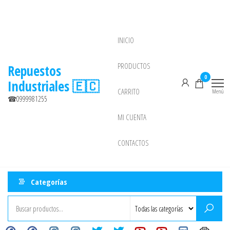
Saltar
al
contenido
INICIO
NEW
PRODUCTOS
Repuestos
0
Industriales 🇪🇨
CARRITO
Menú
☎0999981255
MI CUENTA
CONTACTOS
Categorías