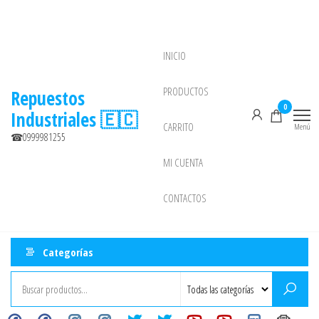
INICIO
NEW
PRODUCTOS
Repuestos
0
Industriales 🇪🇨
CARRITO
Menú
☎0999981255
MI CUENTA
CONTACTOS
Categorías