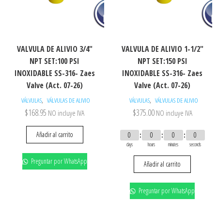
VALVULA DE ALIVIO 3/4″
VALVULA DE ALIVIO 1-1/2″
NPT SET:100 PSI
NPT SET:150 PSI
INOXIDABLE SS-316- Zaes
INOXIDABLE SS-316- Zaes
Valve (Act. 07-26)
Valve (Act. 07-26)
,
,
VÁLVULAS
VÁLVULAS DE ALIVIO
VÁLVULAS
VÁLVULAS DE ALIVIO
$
168.95
$
375.00
NO incluye IVA
NO incluye IVA
Añadir al carrito
0
0
0
0
days
hours
minutes
seconds
Preguntar por WhatsApp
Añadir al carrito
Preguntar por WhatsApp