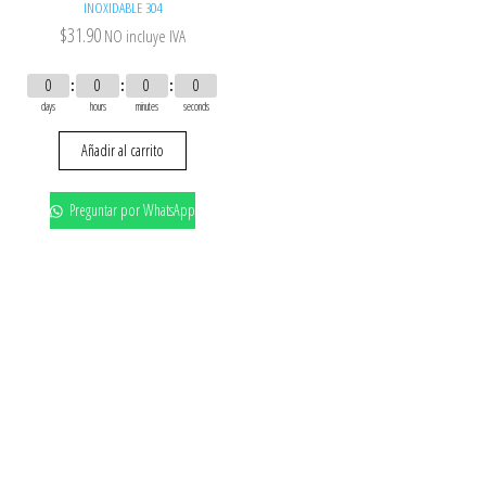
INOXIDABLE 304
$
31.90
NO incluye IVA
0
0
0
0
days
hours
minutes
seconds
Añadir al carrito
Preguntar por WhatsApp