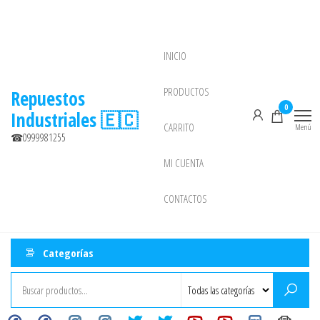
INICIO
NEW
PRODUCTOS
Repuestos
0
Industriales 🇪🇨
CARRITO
Menú
☎0999981255
MI CUENTA
CONTACTOS
Categorías