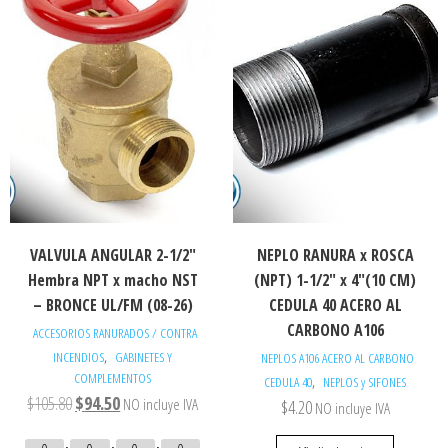
VALVULA ANGULAR 2-1/2″
NEPLO RANURA x ROSCA
Hembra NPT x macho NST
(NPT) 1-1/2″ x 4″(10 CM)
– BRONCE UL/FM (08-26)
CEDULA 40 ACERO AL
CARBONO A106
ACCESORIOS RANURADOS / CONTRA
,
INCENDIOS
GABINETES Y
NEPLOS A106 ACERO AL CARBONO
COMPLEMENTOS
,
CEDULA 40
NEPLOS y SIFONES
$
105.80
$
94.50
NO incluye IVA
$
4.20
NO incluye IVA