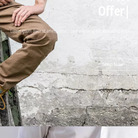
Offer
|
Lorem ipsum dolor sit amet, consectetuer adipiscing elit. Aliquam id dolor.
Morbi imperdiet.
Shop Now