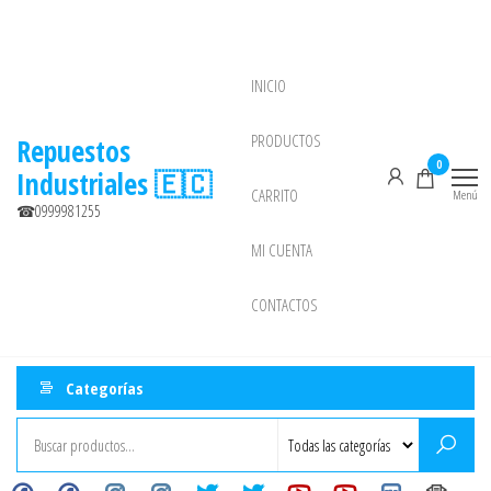
INICIO
NEW
PRODUCTOS
Repuestos
0
Industriales 🇪🇨
CARRITO
Menú
☎0999981255
MI CUENTA
CONTACTOS
Categorías