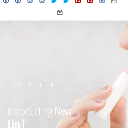
LIMITED OFFER
Introducting New
Line
|