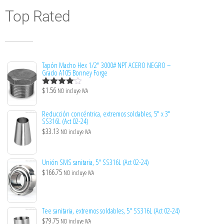
Top Rated
Tapón Macho Hex 1/2″ 3000# NPT ACERO NEGRO –
Grado A105 Bonney Forge
$
1.56
NO incluye IVA
Valorado
con
4.00
de 5
Reducción concéntrica, extremos soldables, 5" x 3"
SS316L (Act 02-24)
$
33.13
NO incluye IVA
Unión SMS sanitaria, 5" SS316L (Act 02-24)
$
166.75
NO incluye IVA
Tee sanitaria, extremos soldables, 5" SS316L (Act 02-24)
$
79.75
NO incluye IVA