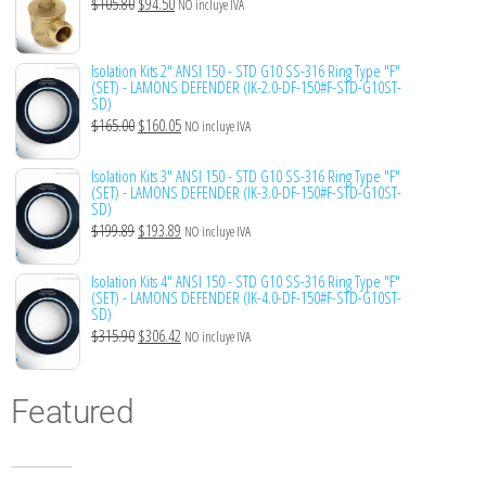
$
105.80
$
94.50
NO incluye IVA
Isolation Kits 2" ANSI 150 - STD G10 SS-316 Ring Type "F"
(SET) - LAMONS DEFENDER (IK-2.0-DF-150#F-STD-G10ST-
SD)
$
165.00
$
160.05
NO incluye IVA
Isolation Kits 3" ANSI 150 - STD G10 SS-316 Ring Type "F"
(SET) - LAMONS DEFENDER (IK-3.0-DF-150#F-STD-G10ST-
SD)
$
199.89
$
193.89
NO incluye IVA
Isolation Kits 4" ANSI 150 - STD G10 SS-316 Ring Type "F"
(SET) - LAMONS DEFENDER (IK-4.0-DF-150#F-STD-G10ST-
SD)
$
315.90
$
306.42
NO incluye IVA
Featured