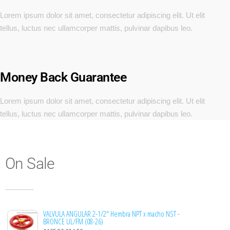
Lorem ipsum dolor sit amet, consectetur adipiscing elit. Ut elit
tellus, luctus nec ullamcorper mattis, pulvinar dapibus leo.
Money Back Guarantee
Lorem ipsum dolor sit amet, consectetur adipiscing elit. Ut elit
tellus, luctus nec ullamcorper mattis, pulvinar dapibus leo.
On Sale
VALVULA ANGULAR 2-1/2" Hembra NPT x macho NST -
BRONCE UL/FM (08-26)