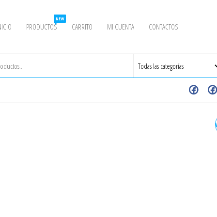
NEW
NICIO
PRODUCTOS
CARRITO
MI CUENTA
CONTACTOS
NEPLO HEXAGONAL ROSC
1" 150# NPT INOXIDABLE -
GRADO 304