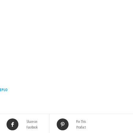
EPLO
Share on
Pin This
Facebook
Product