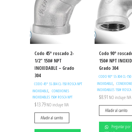
Codo 45° roscado 2-
Codo 90° roscad
1/2″ 150# NPT
150# NPT INOXID
INOXIDABLE – Grado
Grado 304
304
CODO 90° SS-304 CL-150
,
INOXIDABLE
CONEXIONE
CODO 45° SS-304 CL-150 ROSCA NPT
INOXIDABLES 150# ROSCA
,
INOXIDABLE
CONEXIONES
$
8.91
INOXIDABLES 150# ROSCA NPT
NO incluye IVA
$
13.79
NO incluye IVA
Añadir al carrito
Añadir al carrito
Preguntar por