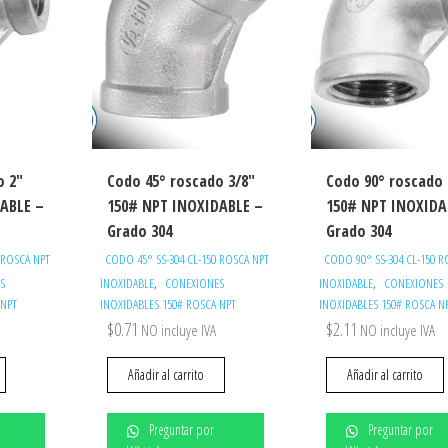
o 2″
Codo 45° roscado 3/8″
Codo 90° roscado 
ABLE –
150# NPT INOXIDABLE –
150# NPT INOXIDA
Grado 304
Grado 304
 ROSCA NPT
CODO 45° SS-304 CL-150 ROSCA NPT
CODO 90° SS-304 CL-150 R
,
,
S
INOXIDABLE
CONEXIONES
INOXIDABLE
CONEXIONES
 NPT
INOXIDABLES 150# ROSCA NPT
INOXIDABLES 150# ROSCA N
$
0.71
$
2.11
NO incluye IVA
NO incluye IVA
Añadir al carrito
Añadir al carrito
Preguntar por
Preguntar por